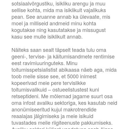
sotsiaalvõrgustiku, isikliku arengu ja muu
sellise kohta, mida ma isiklikult vajalikuks
pean. See aruanne annab ka ülevaate, mis
moel ja milliseid andmeid minu kohta
kogutakse ning kasutatakse ja missugust
kasu see mulle isiklikult annab.
Näiteks saan sealt täpselt teada tulu oma
geeni-, tervise- ja käitumisandmete rentimise
eest ravimiuuringuteks. Minu
toitumisspetsialistist abikaasa näeb aga, mida
toob meile sisse see, et 5000 inimest
kopeerivad meie pere tervislikke
toitumisvalikuid – ostueelistustest kuni
retseptideni. Me mõlemad jagame suurt osa
oma infost avaliku sektoriga, kes kasutab neid
anonümiseeritud kujul makrotrendide
reaalajas jälgimiseks ja meie isikuid
tuvastades meile riigiteenuste pakkumiseks.