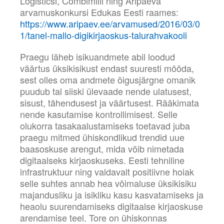
Logisticsi, Combimilli ning Äripäeva
arvamuskonkursi Edukas Eesti raames:
https://www.aripaev.ee/arvamused/2016/03/0
1/tanel-mallo-digikirjaoskus-talurahvakooli
Praegu läheb isikuandmete abil loodud
väärtus üksikisikust endast suuresti mööda,
sest olles oma andmete õigusjärgne omanik
puudub tal siiski ülevaade nende ulatusest,
sisust, tähendusest ja väärtusest. Rääkimata
nende kasutamise kontrollimisest. Selle
olukorra tasakaalustamiseks toetavad juba
praegu mitmed ühiskondlikud trendid uue
baasoskuse arengut, mida võib nimetada
digitaalseks kirjaoskuseks. Eesti tehniline
infrastruktuur ning valdavalt positiivne hoiak
selle suhtes annab hea võimaluse üksikisiku
majandusliku ja isikliku kasu kasvatamiseks ja
heaolu suurendamiseks digitaalse kirjaoskuse
arendamise teel. Tore on ühiskonnas