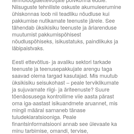
Niisuguste tehniliste oskuste akumuleerumine
ühiskonnas loob nii teadliku nõudluse kui
pakkumise nutikamate teenuste järele. See
tähendab üksikisiku teenuste ja äriarenduse
muutumist pakkumispõhisest
nõudluspõhiseks, isikustatuks, paindlikuks ja
läbipaistvaks.
Eesti ettevõtlus- ja avaliku sektori tarkade
teenuste ja teenusepakkujate arengu taga
saavad olema targad kasutajad. Mis muutub
üksikisiku seisukohast – peale terviklikumate
ja sujuvamate riigi- ja äriteenuste? Suure
tõenäosusega kontrollime viie aasta pärast
oma iga-aastast isikuandmete aruannet, mis
mingil määral sarnaneb tänase
tuludeklaratsiooniga. Peale
finantsinformatsiooni annab see ülevaate ka
minu tarbimise, omandi, tervise,