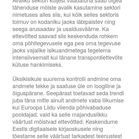
Avaliku sektori küljest vaadatuna saab õigea
tähenduse mõiste avalik kasutamine sektori
nimetuses alles siis, kui kõik selles sektoris
toimuv on kodaniku jaoks läbipaistev ning
seega arusaadav ja usaldusväärne. Ka
ettevõtted saavad siis keskenduda rohkem
oma põhitegevusele ega pea oma tegevuse
jaoks vajalike isikuandmetega tegelema
intensiivsemalt kui tänane transpordiettevõte
kütuse hankimiseks.
Üksikisikule suurema kontrolli andmine oma
andmete tekke ja saatuse üle on loogiline ja
õiguspärane. Seepärast toetavad seda trendi
juba täna mitte ainult andmete vaba liikumise
kui Euroopa Liidu viienda põhivabaduse
pooldajad, vaid ka selle majanduslikku
väärtust mõistvad ettevõtted. Keskendume
Eestis digitaalsele kirjaoskusele ning
tõestame selle väärtust tarkadest teenustest