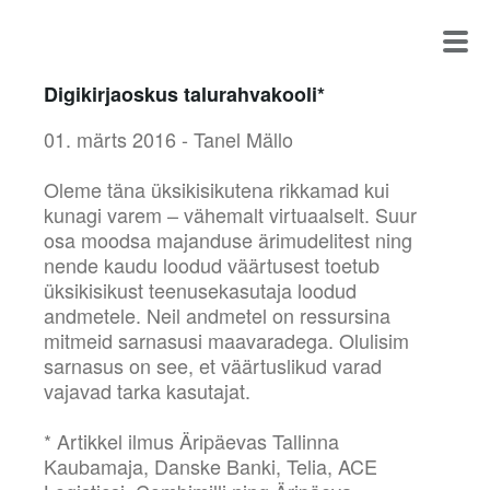
Digikirjaoskus talurahvakooli*
01. märts 2016 - Tanel Mällo
Oleme täna üksikisikutena rikkamad kui
kunagi varem – vähemalt virtuaalselt. Suur
osa moodsa majanduse ärimudelitest ning
nende kaudu loodud väärtusest toetub
üksikisikust teenusekasutaja loodud
andmetele. Neil andmetel on ressursina
mitmeid sarnasusi maavaradega. Olulisim
sarnasus on see, et väärtuslikud varad
vajavad tarka kasutajat.
* Artikkel ilmus Äripäevas Tallinna
Kaubamaja, Danske Banki, Telia, ACE