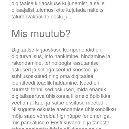
digitaalse kirjaoskuse kujunemist ja selle
pikaajalisi tulemusi ette kujutada näiteks
talurahvakoolide eeskujul.
Mis muutub?
Digitaalse kirjaoskuse komponendid on
digiturvalisus, info hankimine, hindamine ja
rakendamine, tehnoloogia kasutamise
oskused ja sellega seotud koostöö- ja
suhtlusoskused ning oma digitaalse
identiteedi teadlik haldamine. Need on
suuresti tehnilised oskused, mida enamik
digitaliseeruva ühiskonna liikmeid õpib ikka
veel omal käel ja katse-eksituse meetodil.
Niisuguste oskuste arendamise ühiskondlikku
mõju saab võrrelda tiigrihüppe fenomeniga,
mis pani aluse e-Eesti kuvandile ja tänaste
tehnoloogiaettevõtjate põlvkonna edule.