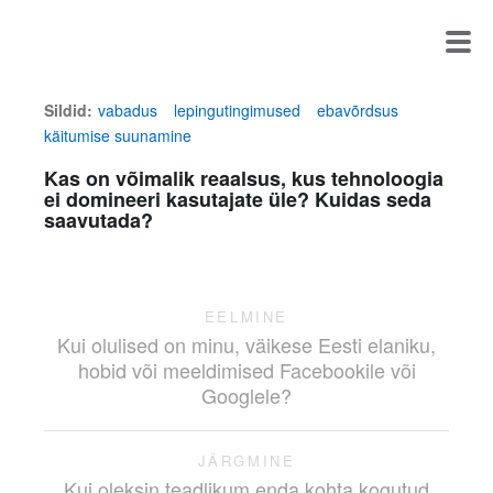
Sildid:
vabadus
lepingutingimused
ebavõrdsus
käitumise suunamine
Kas on võimalik reaalsus, kus tehnoloogia
ei domineeri kasutajate üle? Kuidas seda
saavutada?
EELMINE
Kui olulised on minu, väikese Eesti elaniku,
hobid või meeldimised Facebookile või
Googlele?
JÄRGMINE
Kui oleksin teadlikum enda kohta kogutud