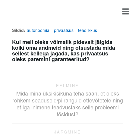
Sildid:
autonoomia
privaatsus
teadlikkus
Kui meil oleks võimalik pidevalt jälgida
kõiki oma andmeid ning otsustada mida
sellest kellega jagada, kas privaatsus
oleks paremini garanteeritud?
EELMINE
Mida mina üksikisikuna teha saan, et oleks
rohkem seaduseid/piiranguid ettevõtetele ning
et iga inimene teadvustaks selle probleemi
tõsidust?
JÄRGMINE