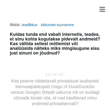
Sildid:
teadlikkus
käitumise suunamine
Kuidas tunda end vabalt internetis, teades,
et sinu kohta kogutakse pidevalt andmeid?
Kas vältida sellest mõtlemist või
analüüsida näiteks miks mingisugune sisu
just sinuni on jõudnud?
EELMINE
Kas peame väidetavalt privaatsust austavaid
teenusepakkujaid (nagu nt DuckDuckGo
versus Google) lihtsalt uskuma või on kuidagi
võimalik kindel olla, et nad käsitlevad minu
andmeid privaatsemalt?