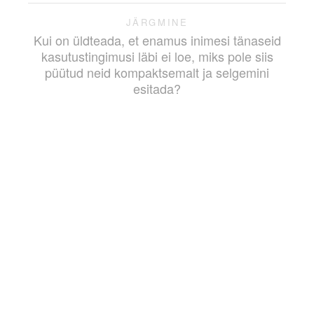
JÄRGMINE
Kui on üldteada, et enamus inimesi tänaseid
kasutustingimusi läbi ei loe, miks pole siis
püütud neid kompaktsemalt ja selgemini
esitada?