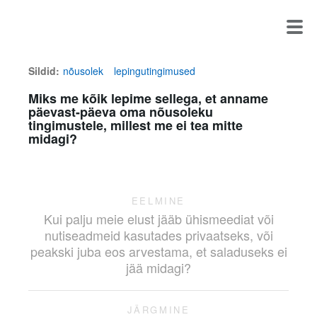
Sildid:
nõusolek
lepingutingimused
Miks me kõik lepime sellega, et anname
päevast-päeva oma nõusoleku
tingimustele, millest me ei tea mitte
midagi?
EELMINE
Kui palju meie elust jääb ühismeediat või
nutiseadmeid kasutades privaatseks, või
peakski juba eos arvestama, et saladuseks ei
jää midagi?
JÄRGMINE