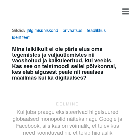
Sildid:
jälgimisühiskond
privaatsus
teadlikkus
identiteet
Mina isiklikult ei ole päris elus oma
tegemistes ja väljaütlemistes nii
vaoshoitud ja kalkuleeritud, kui veebis.
Kas see on teistmoodi sellel põlvkonnal,
kes elab algusest peale nii reaalses
maailmas kui ka digitaalses?
EELMINE
Kui juba praegu eksisteerivad hiigelsuured
globaalsed monopolid näiteks nagu Google ja
Facebook, siis kas on võimalik, et tulevikus
need koonduvad nii, et tekib hiiglaslik