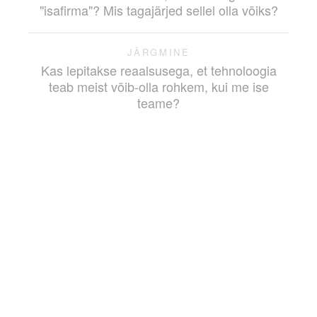
"isafirma"? Mis tagajärjed sellel olla võiks?
JÄRGMINE
Kas lepitakse reaalsusega, et tehnoloogia
teab meist võib-olla rohkem, kui me ise
teame?