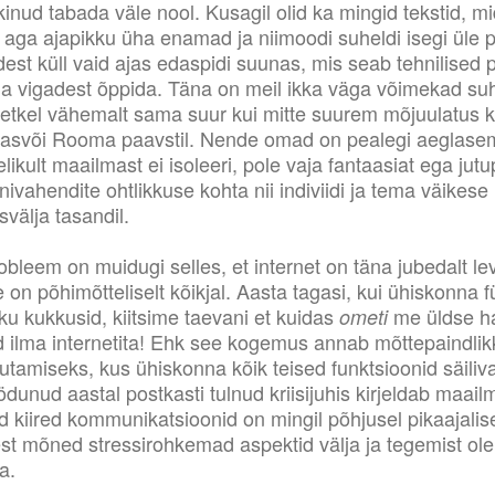
kinud tabada väle nool. Kusagil olid ka mingid tekstid, m
 aga ajapikku üha enamad ja niimoodi suheldi isegi üle 
t küll vaid ajas edaspidi suunas, mis seab tehnilised p
 vigadest õppida. Täna on meil ikka väga võimekad suh
hetkel vähemalt sama suur kui mitte suurem mõjuulatus kui
kasvõi Rooma paavstil. Nende omad on pealegi aeglasem
elikult maailmast ei isoleeri, pole vaja fantaasiat ega jutu
vahendite ohtlikkuse kohta nii indiviidi ja tema väikes
svälja tasandil.
bleem on muidugi selles, et internet on täna jubedalt le
 on põhimõtteliselt kõikjal. Aasta tagasi, kui ühiskonna f
ku kukkusid, kiitsime taevani et kuidas
me üldse 
ometi
 ilma internetita! Ehk see kogemus annab mõttepaindlik
utamiseks, kus ühiskonna kõik teised funktsioonid säiliv
dunud aastal postkasti tulnud kriisijuhis kirjeldab maail
kiired kommunikatsioonid on mingil põhjusel pikaajalis
sest mõned stressirohkemad aspektid välja ja tegemist ole
a.