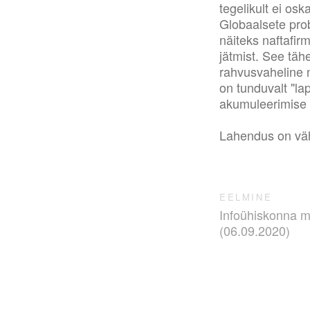
tegelikult ei os
Globaalsete pro
näiteks naftafi
jätmist. See täh
rahvusvaheline n
on tunduvalt "la
akumuleerimise 
Lahendus on vä
EELMINE
Infoühiskonna mu
(06.09.2020)