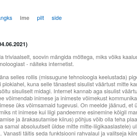
angks
pilt
side
ime
04.06.2021)
 triviaalselt, soovin mängida mõttega, miks võiks kaal
oloogiast - näiteks internetist.
na selles rollis (missugune tehnoloogia keelustada) pige
 plokiahel, kuna selle tänastest sisulist väärtust mitte k
õltu sisuliselt midagi. Internet kannab aga sisulist väärtu
ee võimendab inimese ja inimeste võimekust kommunika
inimese üks võimsamaid tugevusi. On meelde jäänud, et 
umiks nt inimese kui liigi pandeemne esinemine kõigil man
amise ja ärakasutamise kiirus) põhjus võib olla teha plaa
(ja samal absoluutselt üldse mitte mitte-liigikaaslastele) ul
Vanasti täitis seda funktsiooni rahvalaul ja valitseja kii