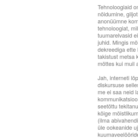
Tehnoloogiaid o
nõidumine, giljo
anonüümne komme
tehnoloogiat, mi
tuumarelvasid ei
juhid. Mingis mõ
dekreediga ette k
takistust metsa 
mõttes kui muil 
Jah, interneti l
diskursuse sell
me ei saa neid l
kommunikatsioon
seetõttu tekitan
kõige mõistliku
(ilma abivahend
üle ookeanide uj
kuumaveelõõride