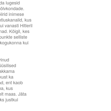
ida lugesid
põlvkondade.
iirid inimese
tluskanalid, kus
 vanasti Hitleril
ad. Kõigil, kes
punkte selliste
e kogukonna kui
vinud
üüsilised
hakkama
kust ka
ad, ent kaob
ma, kus
elt maas. Jäta
ks justkui