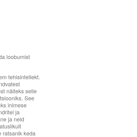
uda loobumist
m tehisintellekt.
andvatest
st näiteks selle
tsiooniks. See
üks inimese
dritel ja
ne ja neid
atuslikult
re ratsanik keda