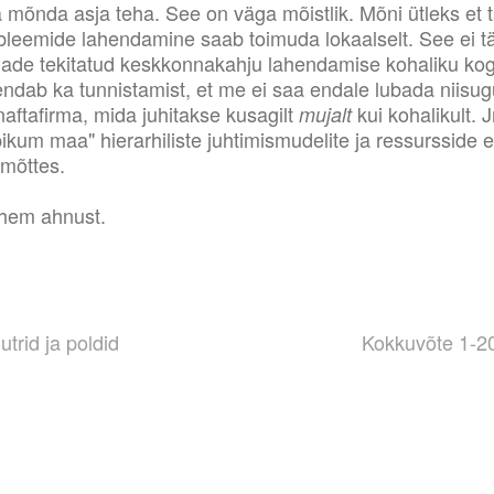
ka mõnda asja teha. See on väga mõistlik. Mõni ütleks et 
bleemide lahendamine saab toimuda lokaalselt. See ei tä
rmade tekitatud keskkonnakahju lahendamise kohaliku ko
endab ka tunnistamist, et me ei saa endale lubada niisu
aftafirma, mida juhitakse kusagilt
kui kohalikult.
mujalt
pikum maa" hierarhiliste juhtimismudelite ja ressursside
mõttes.
hem ahnust.
trid ja poldid
Kokkuvõte 1-2