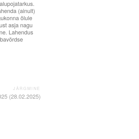
talupojatarkus.
henda (ainult)
gukonna õlule
gust asja nagu
 Jne. Lahendus
 ebavõrdse
JÄRGMINE
025 (28.02.2025)