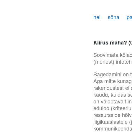
hei
sõna
p
Kiirus maha? (
Soovimata kõlada
(mõnest) infotehn
Sagedamini on tä
Aga mitte kunagi
rakendustest ei s
kaudu, kuidas s
on väidetavalt 
eduloo (kriteeri
ressursside hõiv
liigikaaslastele 
kommunikeerida. 