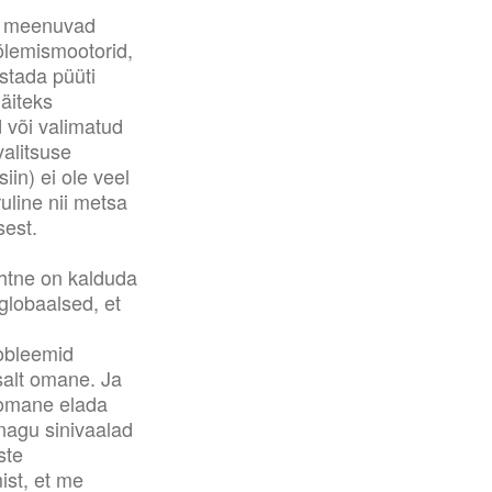
na meenuvad
õlemismootorid,
stada püüti
äiteks
d või valimatud
valitsuse
iin) ei ole veel
uline nii metsa
sest.
Lihtne on kalduda
globaalsed, et
obleemid
tsalt omane. Ja
 omane elada
nagu sinivaalad
ste
ist, et me