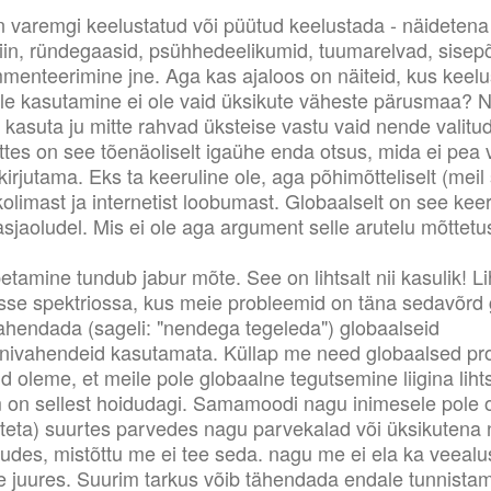
n varemgi keelustatud või püütud keelustada - näidete
tiin, ründegaasid, psühhedeelikumid, tuumarelvad, sisep
nteerimine jne. Aga kas ajaloos on näiteid, kus keelu
lle kasutamine ei ole vaid üksikute väheste pärusmaa? N
 kasuta ju mitte rahvad üksteise vastu vaid nende valitu
ttes on see tõenäoliselt igaühe enda otsus, mida ei pea 
irjutama. Eks ta keeruline ole, aga põhimõtteliselt (meil s
kolimast ja internetist loobumast. Globaalselt on see keer
asjaoludel. Mis ei ole aga argument selle arutelu mõttetu
õpetamine tundub jabur mõte. See on lihtsalt nii kasulik! 
esse spektriossa, kus meie probleemid on täna sedavõrd 
ahendada (sageli: "nendega tegeleda") globaalseid
ivahendeid kasutamata. Küllap me need globaalsed pr
ud oleme, et meile pole globaalne tegutsemine liigina lih
m on sellest hoidudagi. Samamoodi nagu inimesele pole
iteta) suurtes parvedes nagu parvekalad või üksikutena 
udes, mistõttu me ei tee seda. nagu me ei ela ka veealu
 juures. Suurim tarkus võib tähendada endale tunnistam