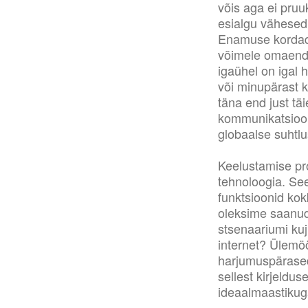
võis aga ei pruu
esialgu vähesed
Enamuse kordades
võimele omaenda
igaühel on igal 
või minupärast 
täna end just täi
kommunikatsiooni
globaalse suhtlu
Keelustamise pro
tehnoloogia. See
funktsioonid kok
oleksime saanud
stsenaariumi kuj
internet? Ülemöö
harjumuspärased 
sellest kirjeldu
ideaalmaastikug