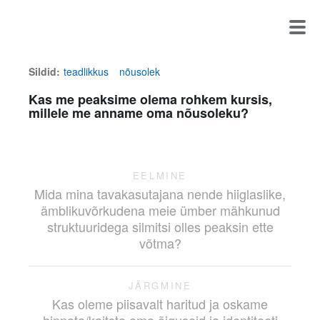
Sildid:
teadlikkus
nõusolek
Kas me peaksime olema rohkem kursis,
millele me anname oma nõusoleku?
EELMINE
Mida mina tavakasutajana nende hiiglaslike,
ämblikuvõrkudena meie ümber mähkunud
struktuuridega silmitsi olles peaksin ette
võtma?
JÄRGMINE
Kas oleme piisavalt haritud ja oskame