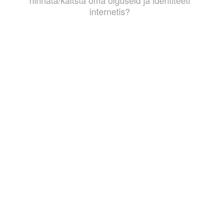
hinnata/kaitsta oma õiguseid ja identiteeti
internetis?