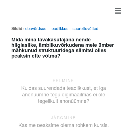
Sildid:
ebavõrdsus
teadlikkus
suurettevõtted
Mida mina tavakasutajana nende
hiiglaslike, ämblikuvõrkudena meie ümber
mähkunud struktuuridega silmitsi olles
peaksin ette võtma?
EELMINE
Kuidas suurendada teadlikkust, et iga
anonüümne tegu digimaailmas ei ole
tegelikult anonüümne?
JÄRGMINE
Kas me peaksime olema rohkem kursis,