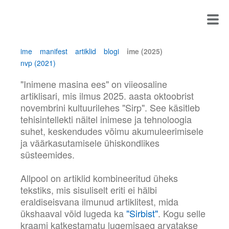
ime
manifest
artiklid
blogi
ime (2025)
nvp (2021)
"Inimene masina ees" on viieosaline
artiklisari, mis ilmus 2025. aasta oktoobrist
novembrini kultuurilehes "Sirp". See käsitleb
tehisintellekti näitel inimese ja tehnoloogia
suhet, keskendudes võimu akumuleerimisele
ja väärkasutamisele ühiskondlikes
süsteemides.
Allpool on artiklid kombineeritud üheks
tekstiks, mis sisuliselt eriti ei hälbi
eraldiseisvana ilmunud artiklitest, mida
ükshaaval võid lugeda ka
"Sirbist"
. Kogu selle
kraami katkestamatu lugemisaeg arvatakse